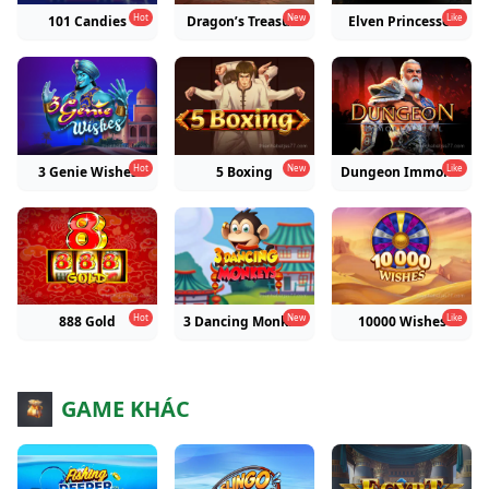
Hot
New
Like
101 Candies
Dragon’s Treasure
Elven Princesses
Hot
New
Like
3 Genie Wishes
5 Boxing
Dungeon Immortal Evil
Hot
New
Like
888 Gold
3 Dancing Monkeys
10000 Wishes
GAME KHÁC