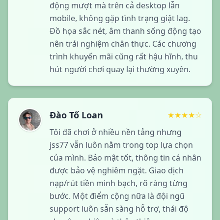
động mượt mà trên cả desktop lẫn
mobile, không gặp tình trạng giật lag.
Đồ họa sắc nét, âm thanh sống động tạo
nên trải nghiệm chân thực. Các chương
trình khuyến mãi cũng rất hậu hĩnh, thu
hút người chơi quay lại thường xuyên.
Đào Tố Loan
★
★
★
★
☆
Tôi đã chơi ở nhiều nền tảng nhưng
jss77 vẫn luôn nằm trong top lựa chọn
của mình. Bảo mật tốt, thông tin cá nhân
được bảo vệ nghiêm ngặt. Giao dịch
nạp/rút tiền minh bạch, rõ ràng từng
bước. Một điểm cộng nữa là đội ngũ
support luôn sẵn sàng hỗ trợ, thái độ