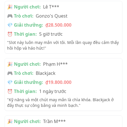
🎉 Người chơi:
Lê T***
🎮 Trò chơi:
Gonzo's Quest
💎 Giải thưởng:
₫28.500.000
⏰ Thời gian:
5 giờ trước
"Slot này luôn may mắn với tôi. Mỗi lần quay đều cảm thấy
hồi hộp và háo hức!"
🎉 Người chơi:
Phạm H***
🎮 Trò chơi:
Blackjack
💎 Giải thưởng:
₫19.800.000
⏰ Thời gian:
1 ngày trước
"Kỹ năng và một chút may mắn là chìa khóa. Blackjack ở
đây thực sự công bằng và minh bạch."
🎉 Người chơi:
Trần M***