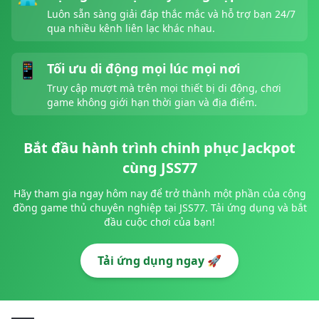
29/06/2026 TranTr*** nhan thuong 200,000 VND ✨
Luôn sẵn sàng giải đáp thắc mắc và hỗ trợ bạn 24/7
29/06/2026 TranNgu*** thang lon 10,300,000 VND 🔥
qua nhiều kênh liên lạc khác nhau.
29/06/2026 TranCao*** no hu 69,000,000 VND 💥
29/06/2026 TranCaoA*** no hu 22,500,000 VND 💥
📱
Tối ưu di động mọi lúc mọi nơi
29/06/2026 TranVo*** rut tien thanh cong 4,400,000 VND 
Truy cập mượt mà trên mọi thiết bị di động, chơi
29/06/2026 TranBui*** thang lon 13,800,000 VND 💰
game không giới hạn thời gian và địa điểm.
29/06/2026 TranPham*** nhan hoan tra 500,000 VND 🔄
29/06/2026 NguyenD*** rut tien thanh cong 1,050,000 VN
Bắt đầu hành trình chinh phục Jackpot
29/06/2026 TranDaoA*** nhan hoan tra 550,000 VND 💵
29/06/2026 TranNguy*** nhan thuong 450,000 VND 🎉
cùng JSS77
29/06/2026 TranHoa*** rut tien thanh cong 8,150,000 VND
Hãy tham gia ngay hôm nay để trở thành một phần của cộng
29/06/2026 NguyenDa*** no hu 66,500,000 VND 🎰
đồng game thủ chuyên nghiệp tại JSS77. Tải ứng dụng và bắt
29/06/2026 NguyenT*** nhan thuong 1,000,000 VND ✨
đầu cuộc chơi của bạn!
29/06/2026 TranTru*** no hu 73,500,000 VND 🚀
29/06/2026 TranTri*** thang lon 5,100,000 VND 💰
Tải ứng dụng ngay 🚀
29/06/2026 TranDo*** no hu 40,000,000 VND 🎰
29/06/2026 TranDoA*** thang lon 6,500,000 VND 🔥