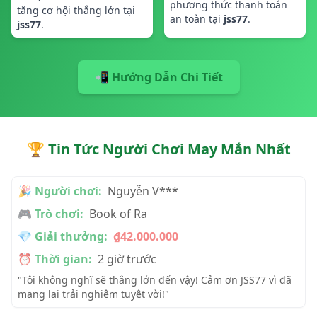
phương thức thanh toán
tăng cơ hội thắng lớn tại
an toàn tại
jss77
.
jss77
.
📲 Hướng Dẫn Chi Tiết
🏆 Tin Tức Người Chơi May Mắn Nhất
🎉 Người chơi:
Nguyễn V***
🎮 Trò chơi:
Book of Ra
💎 Giải thưởng:
₫42.000.000
⏰ Thời gian:
2 giờ trước
"Tôi không nghĩ sẽ thắng lớn đến vậy! Cảm ơn JSS77 vì đã
mang lại trải nghiệm tuyệt vời!"