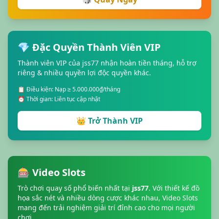
💎 Đặc Quyền Thành Viên VIP
Thành viên VIP của jss77 nhận hoàn tiền tháng, hỗ trợ
riêng & nhiều quyền lợi độc quyền khác.
📋 Điều kiện: Nạp ≥ 5.000.000₫/tháng
⏰ Thời gian: Liên tục cập nhật
👑 Trở Thành VIP
🎰 Video Slots
Trò chơi quay số phổ biến nhất tại
jss77
. Với thiết kế đồ
họa sắc nét và nhiều dòng cược khác nhau, Video Slots
mang đến trải nghiệm giải trí đỉnh cao cho mọi người
chơi.