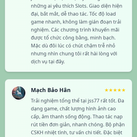
những ai yêu thích Slots. Giao diện hiện
đại, bắt mắt, dễ thao tác. Tốc độ load
game nhanh, không làm gián đoạn trải
nghiệm. Các chương trình khuyến mãi
được tổ chức công bằng, minh bạch.
Mặc dù đôi lúc có chút chậm trễ nhỏ
nhưng nhìn chung tôi rất hài lòng với
dịch vụ tại đây.
Mạch Bảo Hân
★
★
★
★
★
Trải nghiệm tổng thể tại jss77 rất tốt. Đa
dạng game, chất lượng hình ảnh cao
cấp, âm thanh sống động. Thao tác nạp
rút tiền đơn giản, nhanh chóng. Bộ phận
CSKH nhiệt tình, tư vấn chi tiết. Đặc biệt