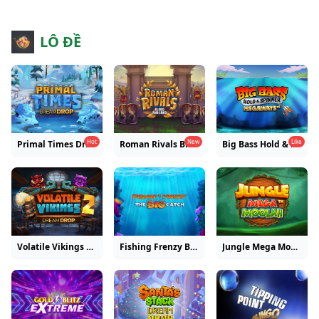
LÔ ĐỀ
Hot
New
Like
Primal Times Dream Drop
Roman Rivals Blood and Sand
Big Bass Hold & Spinner Megaways
Volatile Vikings 2 Dream Drop
Fishing Frenzy Big Catch
Jungle Mega Moolah