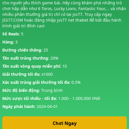
cho người yêu thích game bài. Hãy cùng khám phá những trò
chơi hấp dẫn như 6 Toros, Lucky Lions, Fantastic Four,... và nhận
nhiều phần thưởng giá trị chỉ có tại jss77. Truy cập ngay
JSS77.COM hoặc đăng nhập jss77 net thabet để bắt đầu hành
trình giải trí đỉnh cao!
Số Reels:
5
Hàng:
3
Đường chiến thắng:
25
Tần suất trúng thưởng:
20%
Tần suất vòng quay miễn phí:
10
Giải thưởng tối đa:
x1000
Xác suất trúng giải thưởng tối đa:
0.5%
Mức độ biến động:
Trung bình
Mức cược tối thiểu - tối đa:
1.000 - 1.000.000 VNĐ
Ngày phát hành:
2024-04-01
Chơi Ngay