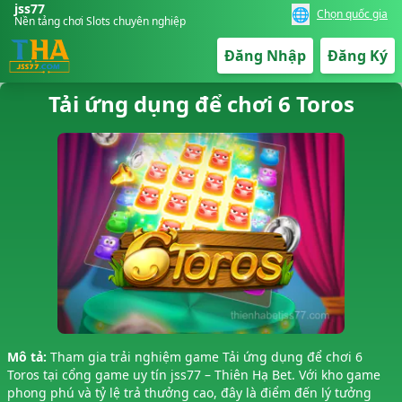
jss77
🌐
Chọn quốc gia
Nền tảng chơi Slots chuyên nghiệp
Đăng Nhập
Đăng Ký
Tải ứng dụng để chơi 6 Toros
Mô tả:
Tham gia trải nghiệm game Tải ứng dụng để chơi 6
Toros tại cổng game uy tín jss77 – Thiên Hạ Bet. Với kho game
phong phú và tỷ lệ trả thưởng cao, đây là điểm đến lý tưởng