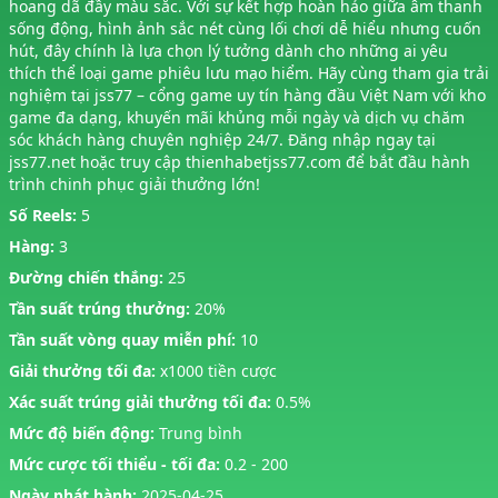
hoang dã đầy màu sắc. Với sự kết hợp hoàn hảo giữa âm thanh
sống động, hình ảnh sắc nét cùng lối chơi dễ hiểu nhưng cuốn
hút, đây chính là lựa chọn lý tưởng dành cho những ai yêu
thích thể loại game phiêu lưu mạo hiểm. Hãy cùng tham gia trải
nghiệm tại jss77 – cổng game uy tín hàng đầu Việt Nam với kho
game đa dạng, khuyến mãi khủng mỗi ngày và dịch vụ chăm
sóc khách hàng chuyên nghiệp 24/7. Đăng nhập ngay tại
jss77.net hoặc truy cập thienhabetjss77.com để bắt đầu hành
trình chinh phục giải thưởng lớn!
Số Reels:
5
Hàng:
3
Đường chiến thắng:
25
Tần suất trúng thưởng:
20%
Tần suất vòng quay miễn phí:
10
Giải thưởng tối đa:
x1000 tiền cược
Xác suất trúng giải thưởng tối đa:
0.5%
Mức độ biến động:
Trung bình
Mức cược tối thiểu - tối đa:
0.2 - 200
Ngày phát hành:
2025-04-25